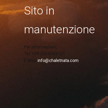
Sito in
manutenzione
Per informazioni:
Tel. +39 335 6069121
E-Mail:
info@chaletnata.com