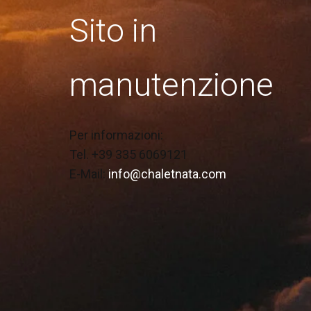
Sito in
manutenzione
Per informazioni:
Tel. +39 335 6069121
E-Mail:
info@chaletnata.com