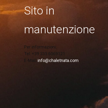
Sito in
manutenzione
Per informazioni:
Tel. +39 335 6069121
E-Mail:
info@chaletnata.com