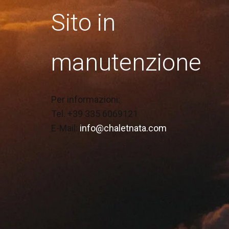
Sito in
manutenzione
Per informazioni:
Tel. +39 335 6069121
E-Mail:
info@chaletnata.com